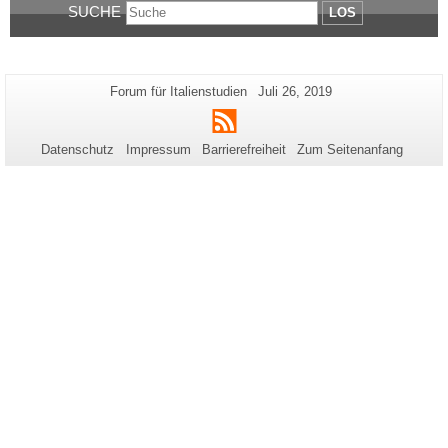
SUCHE
LOS
Zusätzliche
Seiten-
Letzte
Forum für Italienstudien
Juli 26, 2019
Name:
Aktualisierung:
Informationen
RSS
zu
Datenschutz
Impressum
Barrierefreiheit
Zum Seitenanfang
dieser
Seite