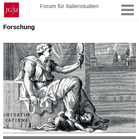
Zum
Johannes
Forum für Italienstudien
Inhalt
Gutenberg-
springen
Universität
Mainz
Forschung